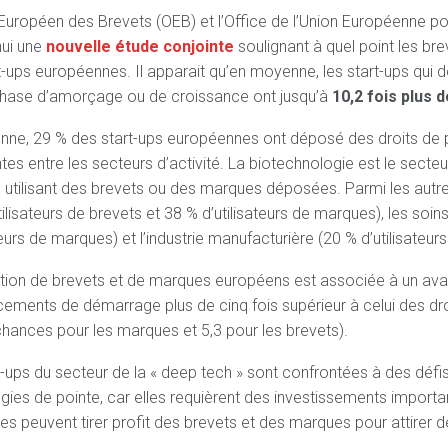
 Européen des Brevets (OEB) et l’Office de l’Union Européenne pour
hui une
nouvelle étude conjointe
soulignant à quel point les bre
t-ups européennes. Il apparait qu’en moyenne, les start-ups qui 
phase d’amorçage ou de croissance ont jusqu’à
10,2 fois plus 
ne, 29 % des start-ups européennes ont déposé des droits de pro
tes entre les secteurs d’activité. La biotechnologie est le secteu
s utilisant des brevets ou des marques déposées. Parmi les autres
ilisateurs de brevets et 38 % d’utilisateurs de marques), les soin
teurs de marques) et l’industrie manufacturière (20 % d’utilisateur
tion de brevets et de marques européens est associée à un avan
cements de démarrage plus de cinq fois supérieur à celui des droit
chances pour les marques et 5,3 pour les brevets).
t-ups du secteur de la « deep tech » sont confrontées à des défis
gies de pointe, car elles requièrent des investissements import
es peuvent tirer profit des brevets et des marques pour attirer de