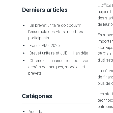
L’Office
Derniers articles
aujourd’
des star
de leur 
Un brevet unitaire doit couvrir
l’ensemble des Etats membres
En moyen
participants
importan
Fonds PME 2026
start-up
Brevet unitaire et JUB – 1 an déjà
25 % d’ut
d’utilisa
Obtenez un financement pour vos
dépôts de marques, modèles et
La déten
brevets !
de finan
plus de 
Les star
Catégories
technolo
entrepris
Agenda