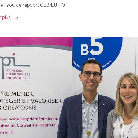
e : source rapport OEB/EUIPO
r plus