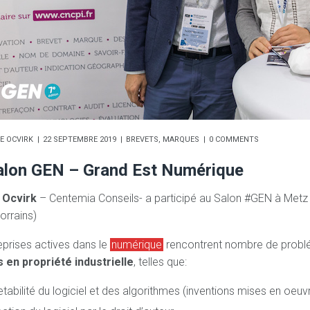
E OCVIRK
22 SEPTEMBRE 2019
BREVETS
,
MARQUES
0 COMMENTS
alon GEN – Grand Est Numérique
 Ocvirk
– Centemia Conseils- a participé au Salon #GEN à Met
orrains)
eprises actives dans le
numérique
rencontrent nombre de problé
 en propriété industrielle
, telles que:
tabilité du logiciel et des algorithmes (inventions mises en oeuv