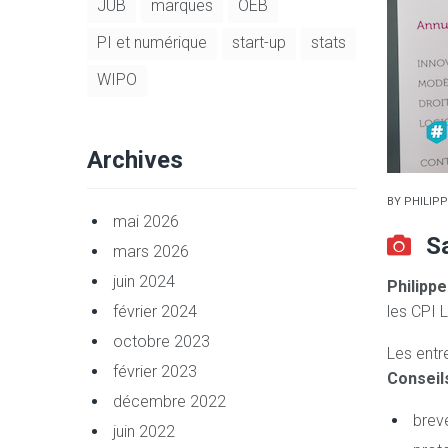
JUB
marques
OEB
PI et numérique
start-up
stats
WIPO
Archives
BY
PHILIPP
mai 2026
S
mars 2026
juin 2024
Philippe
février 2024
les CPI L
octobre 2023
Les entr
février 2023
Conseils
décembre 2022
breve
juin 2022